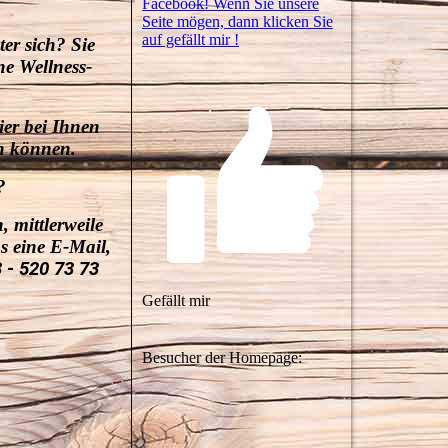
Facebook! Wenn Sie unsere
Seite mögen, dann klicken Sie
auf gefällt mir !
er sich? Sie
ne Wellness-
ier bei Ihnen
en können.
?
 mittlerweile
s eine E-Mail,
 - 520 73 73
Gefällt mir
Besucher der Homepage: