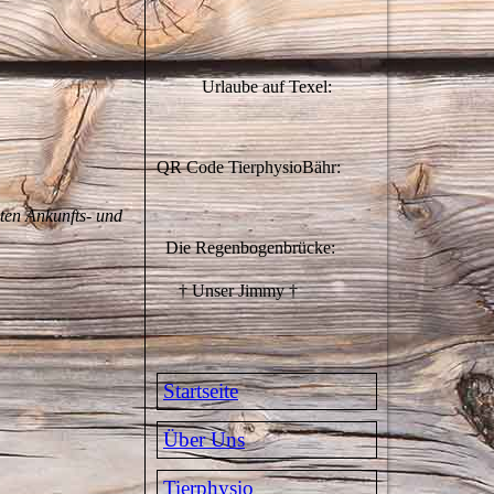
Urlaube auf Texel:
QR Code TierphysioBähr:
sten Ankunfts- und
Die Regenbogenbrücke:
† Unser Jimmy †
Startseite
Über Uns
Tierphysio