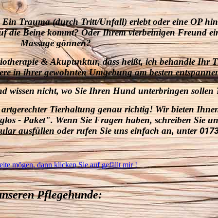
n Trauma (durch Tritt/Unfall) erlebt oder eine OP hint
auf die Beine kommt? Oder Ihrem vierbeinigen Freund ei
Massage gönnen?
siotherapie & Akupunktur, dass heißt, ich behandle Ihr T
 Tiere in ihrer gewohnten Umgebung am besten entspann
d wissen nicht, wo Sie Ihren Hund unterbringen sollen 
artgerechter Tierhaltung genau richtig! Wir bieten Ihnen,
glos - Paket". Wenn Sie Fragen haben, schreiben Sie un
lar ausfüllen oder rufen Sie uns einfach
an, unter
0173
te mögen, dann klicken Sie auf gefällt mir !
unseren Pflegehunde
: