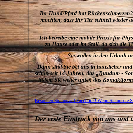
Ihr Hund/Pferd hat Rückenschmerzen? Ei
möchten, dass Ihr Tier schnell wieder 
Ich betreibe eine mobile Praxis für Phy
zu Hause oder im Stall, da sich die
Sie wollen in den Urlaub un
Dann sind Sie bei uns in häuslicher und 
schon seit 14 Jahren, das „Rundum - Sor
indem Sie weiter unten das Kontaktformu
Besuchen Sie uns auf Facebook! Wenn Sie unsere Sei
Der erste Eindruck von uns und 