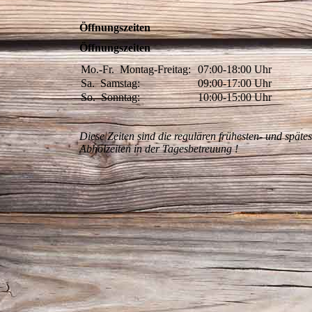
Öffnungszeiten
Öffnungszeiten
Mo.-Fr.
Montag-Freitag:
07:00-18:00
Uhr
Sa.
Samstag:
09:00-17:00
Uhr
So.
Sonntag:
10:00-15:00
Uhr
Diese Zeiten sind die regulären frühesten- und späte
Abholzeiten in der Tagesbetreuung !